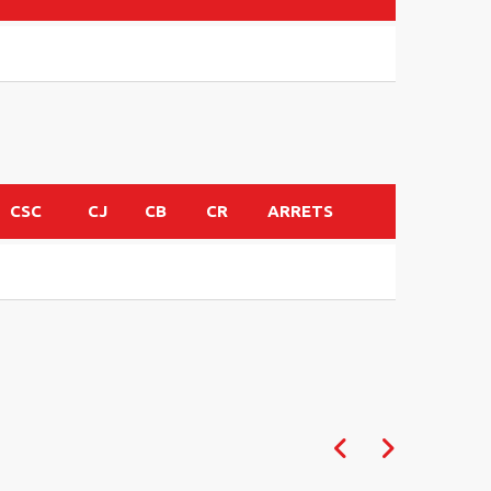
CSC
CJ
CB
CR
ARRETS