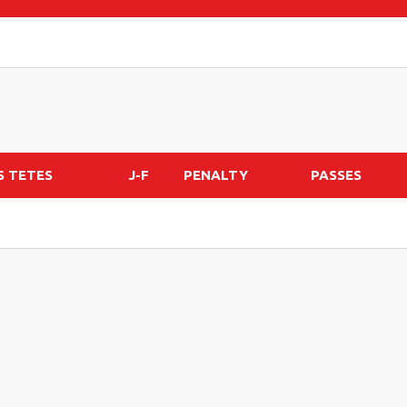
S TETES
J-F
PENALTY
PASSES