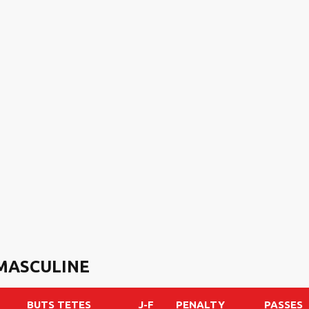
 MASCULINE
BUTS TETES
J-F
PENALTY
PASSES