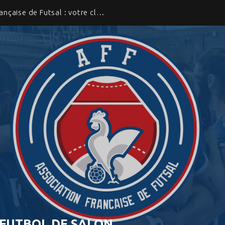
Rejoignez l’Association Française de Futsal : votre club a toute sa place
 FUTBOL DE SALON