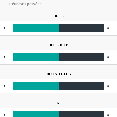
Réunions passées
BUTS
0
0
BUTS PIED
0
0
BUTS TETES
0
0
J-F
0
0