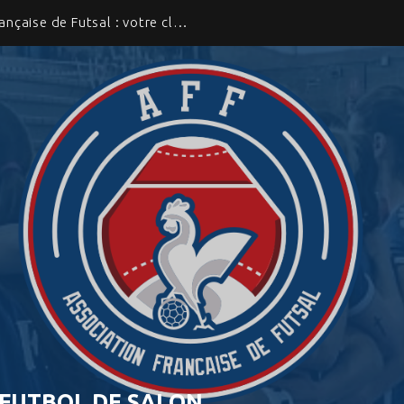
Rejoignez l’Association Française de Futsal : votre club a toute sa place
 FUTBOL DE SALON