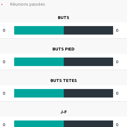
Réunions passées
BUTS
0
0
BUTS PIED
0
0
BUTS TETES
0
0
J-F
0
0